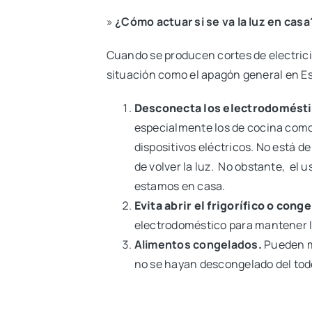
»
¿Cómo actuar si se va la luz en casa
Cuando se producen cortes de electrici
situación como el apagón general en Es
Desconecta los electrodomésti
especialmente los de cocina como
dispositivos eléctricos. No está 
de volver la luz. No obstante, el 
estamos en casa.
Evita abrir el frigorífico o cong
electrodoméstico para mantener l
Alimentos congelados
.
Pueden ma
no se hayan descongelado del tod